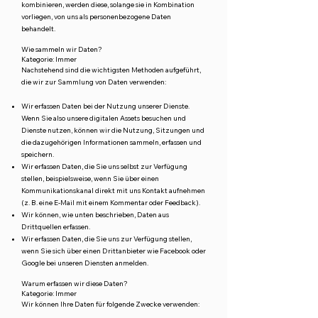
kombinieren, werden diese, solange sie in Kombination
vorliegen, von uns als personenbezogene Daten
behandelt.
Wie sammeln wir Daten?
Kategorie: Immer
Nachstehend sind die wichtigsten Methoden aufgeführt,
die wir zur Sammlung von Daten verwenden:
Wir erfassen Daten bei der Nutzung unserer Dienste.
Wenn Sie also unsere digitalen Assets besuchen und
Dienste nutzen, können wir die Nutzung, Sitzungen und
die dazugehörigen Informationen sammeln, erfassen und
speichern.
Wir erfassen Daten, die Sie uns selbst zur Verfügung
stellen, beispielsweise, wenn Sie über einen
Kommunikationskanal direkt mit uns Kontakt aufnehmen
(z. B. eine E-Mail mit einem Kommentar oder Feedback).
Wir können, wie unten beschrieben, Daten aus
Drittquellen erfassen.
Wir erfassen Daten, die Sie uns zur Verfügung stellen,
wenn Sie sich über einen Drittanbieter wie Facebook oder
Google bei unseren Diensten anmelden.
Warum erfassen wir diese Daten?
Kategorie: Immer
Wir können Ihre Daten für folgende Zwecke verwenden: