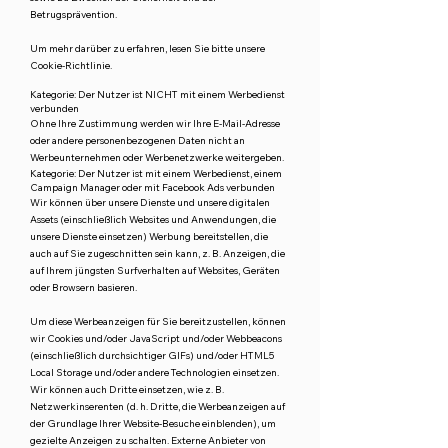
Betrugsprävention.
Um mehr darüber zu erfahren, lesen Sie bitte unsere
Cookie-Richtlinie.
Kategorie: Der Nutzer ist NICHT mit einem Werbedienst
verbunden
Ohne Ihre Zustimmung werden wir Ihre E-Mail-Adresse
oder andere personenbezogenen Daten nicht an
Werbeunternehmen oder Werbenetzwerke weitergeben.
Kategorie: Der Nutzer ist mit einem Werbedienst, einem
Campaign Manager oder mit Facebook Ads verbunden
Wir können über unsere Dienste und unsere digitalen
Assets (einschließlich Websites und Anwendungen, die
unsere Dienste einsetzen) Werbung bereitstellen, die
auch auf Sie zugeschnitten sein kann, z. B. Anzeigen, die
auf Ihrem jüngsten Surfverhalten auf Websites, Geräten
oder Browsern basieren.
Um diese Werbeanzeigen für Sie bereitzustellen, können
wir Cookies und/oder JavaScript und/oder Webbeacons
(einschließlich durchsichtiger GIFs) und/oder HTML5
Local Storage und/oder andere Technologien einsetzen.
Wir können auch Dritte einsetzen, wie z. B.
Netzwerkinserenten (d. h. Dritte, die Werbeanzeigen auf
der Grundlage Ihrer Website-Besuche einblenden), um
gezielte Anzeigen zu schalten. Externe Anbieter von