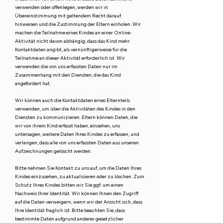
verwenden oder offenlegen, werden wir in
Übereinstimmung mit geltendem Recht darauf
hinweisen und die Zustimmung der Eltern einholen. Wir
machen die Teilnahme eines Kindes an einer Online-
Aktivität nicht davon abhängig, dass das Kind mehr
Kontaktdaten angibt, als vernünftigerweise für die
Teilnahme an dieser Aktivität erforderlich ist. Wir
verwenden die von uns erfassten Daten nur im
Zusammenhang mit den Diensten, die das Kind
angefordert hat.
Wir können auch die Kontaktdaten eines Elternteils
verwenden, um über die Aktivitäten des Kindes in den
Diensten zu kommunizieren. Eltern können Daten, die
wir von ihrem Kind erfasst haben, einsehen, uns
untersagen, weitere Daten Ihres Kindes zu erfassen, und
verlangen, dass alle von uns erfassten Daten aus unseren
Aufzeichnungen gelöscht werden.
Bitte nehmen Sie Kontakt zu uns auf, um die Daten Ihres
Kindes einzusehen, zu aktualisieren oder zu löschen. Zum
Schutz Ihres Kindes bitten wir Sie ggf. um einen
Nachweis Ihrer Identität. Wir können Ihnen den Zugriff
auf die Daten verweigern, wenn wir der Ansicht sich, dass
Ihre Identität fraglich ist. Bitte beachten Sie, dass
bestimmte Daten aufgrund anderer gesetzlicher