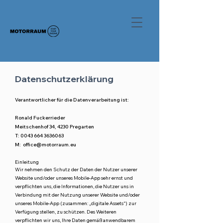
Datenschutzerklärung
Verantwortlicher für die Datenverarbeitung ist:
Ronald Fuckerrieder​
Meitschenhof 34, 4230 Pregarten
T:
0043 664 3636063
M:
office@motorraum.eu
Einleitung
Wir nehmen den Schutz der Daten der Nutzer unserer
Website und/oder unseres Mobile-App sehr ernst und
verpflichten uns, die Informationen, die Nutzer uns in
Verbindung mit der Nutzung unserer Website und/oder
unseres Mobile-App (zusammen: „digitale Assets“) zur
Verfügung stellen, zu schützen. Des Weiteren
verpflichten wir uns, Ihre Daten gemäß anwendbarem