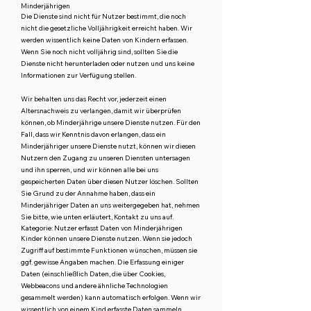
Minderjährigen
Die Dienste sind nicht für Nutzer bestimmt, die noch
nicht die gesetzliche Volljährigkeit erreicht haben. Wir
werden wissentlich keine Daten von Kindern erfassen.
Wenn Sie noch nicht volljährig sind, sollten Sie die
Dienste nicht herunterladen oder nutzen und uns keine
Informationen zur Verfügung stellen.
Wir behalten uns das Recht vor, jederzeit einen
Altersnachweis zu verlangen, damit wir überprüfen
können, ob Minderjährige unsere Dienste nutzen. Für den
Fall, dass wir Kenntnis davon erlangen, dass ein
Minderjähriger unsere Dienste nutzt, können wir diesen
Nutzern den Zugang zu unseren Diensten untersagen
und ihn sperren, und wir können alle bei uns
gespeicherten Daten über diesen Nutzer löschen. Sollten
Sie Grund zu der Annahme haben, dass ein
Minderjähriger Daten an uns weitergegeben hat, nehmen
Sie bitte, wie unten erläutert, Kontakt zu uns auf.
Kategorie: Nutzer erfasst Daten von Minderjährigen
Kinder können unsere Dienste nutzen. Wenn sie jedoch
Zugriff auf bestimmte Funktionen wünschen, müssen sie
ggf. gewisse Angaben machen. Die Erfassung einiger
Daten (einschließlich Daten, die über Cookies,
Webbeacons und andere ähnliche Technologien
gesammelt werden) kann automatisch erfolgen. Wenn wir
wissentlich von einem Kind erfasste Daten sammeln,