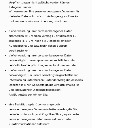
Verpflichtungen nicht gelöscht werden können.
Kategorie: Immer
Wir verwenden Ihre personenbezogenen Daten nur für
die in der Datenschutzrichtlinie festgelegten Zwecke
und nur, wenn wir davon überzeugt sind, dass:
die Verwendung Ihrer personenbezogenen Daten
erforderlich ist, um einen Vertrag zu erfüllen oder zu
schließen (z. B. um Ihnen die Dienste selbst oder
Kundenbetreuung bzw. technischen Support
bereitzustellen);
die Verwendung Ihrer personenbezogenen Daten
notwendig ist, um entsprechenden rechtlichen oder
behördlichen Verpflichtungen nachzukommen, oder
die Verwendung Ihrer personenbezogenen Daten
notwendig ist, um unsere berechtigten geschäftlichen
Interessen zu unterstützen (unter der Maßgabe, dass dies
jederzeit in einer Weise erfolgt, die verhältnismäßig ist
und Ihre Datenschutzrechte respektiert).
Als EU-Ansässiger können Sie:
eine Bestätigung darüber verlangen, ob
personenbezogene Daten verarbeitet werden, die Sie
betreffen, oder nicht, und Zugriff auf Ihre gespeicherten
personenbezogenen Daten sowie auf bestimmte
Zusatzinformationen anfordern;
den Erhalt von personenbezogenen Daten, die Sie uns