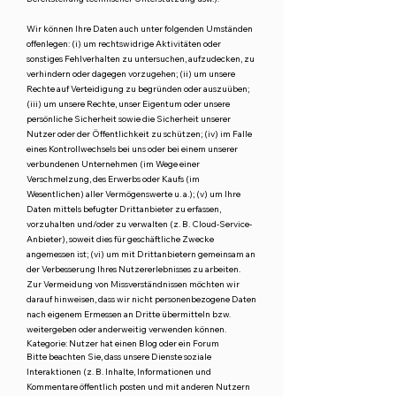
Wir können Ihre Daten auch unter folgenden Umständen
offenlegen: (i) um rechtswidrige Aktivitäten oder
sonstiges Fehlverhalten zu untersuchen, aufzudecken, zu
verhindern oder dagegen vorzugehen; (ii) um unsere
Rechte auf Verteidigung zu begründen oder auszuüben;
(iii) um unsere Rechte, unser Eigentum oder unsere
persönliche Sicherheit sowie die Sicherheit unserer
Nutzer oder der Öffentlichkeit zu schützen; (iv) im Falle
eines Kontrollwechsels bei uns oder bei einem unserer
verbundenen Unternehmen (im Wege einer
Verschmelzung, des Erwerbs oder Kaufs (im
Wesentlichen) aller Vermögenswerte u. a.); (v) um Ihre
Daten mittels befugter Drittanbieter zu erfassen,
vorzuhalten und/oder zu verwalten (z. B. Cloud-Service-
Anbieter), soweit dies für geschäftliche Zwecke
angemessen ist; (vi) um mit Drittanbietern gemeinsam an
der Verbesserung Ihres Nutzererlebnisses zu arbeiten.
Zur Vermeidung von Missverständnissen möchten wir
darauf hinweisen, dass wir nicht personenbezogene Daten
nach eigenem Ermessen an Dritte übermitteln bzw.
weitergeben oder anderweitig verwenden können.
Kategorie: Nutzer hat einen Blog oder ein Forum
Bitte beachten Sie, dass unsere Dienste soziale
Interaktionen (z. B. Inhalte, Informationen und
Kommentare öffentlich posten und mit anderen Nutzern