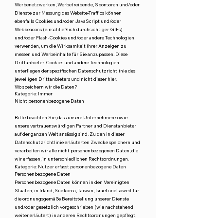
Werbenetzwerken, Werbetreibende, Sponsoren und/oder
Dienste zur Messung des Website-Traffics können
ebenfalls Cookies und/oder JavaScript und/oder
Webbeacons (einschließlich durchsichtiger GIFs)
und/oder Flash-Cookies und/oder andere Technologien
verwenden, um die Wirksamkeit ihrer Anzeigen zu
messen und Werbeinhalte für Sie anzupassen. Diese
Drittanbieter-Cookies und andere Technologien
unterliegen der spezifischen Datenschutzrichtlinie des
jeweiligen Drittanbieters und nicht dieser hier.
Wo speichern wir die Daten?
Kategorie: Immer
Nicht personenbezogene Daten
Bitte beachten Sie, dass unsere Unternehmen sowie
unsere vertrauenswürdigen Partner und Dienstanbieter
auf der ganzen Welt ansässig sind. Zu den in dieser
Datenschutzrichtlinie erläuterten Zwecke speichern und
verarbeiten wir alle nicht personenbezogenen Daten, die
wir erfassen, in unterschiedlichen Rechtsordnungen.
Kategorie: Nutzer erfasst personenbezogene Daten
Personenbezogene Daten
Personenbezogene Daten können in den Vereinigten
Staaten, in Irland, Südkorea, Taiwan, Israel und soweit für
die ordnungsgemäße Bereitstellung unserer Dienste
und/oder gesetzlich vorgeschrieben (wie nachstehend
weiter erläutert) in anderen Rechtsordnungen gepflegt,