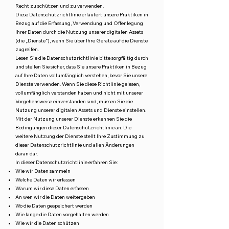
Recht zu schützen und zu verwenden.
Diese Datenschutzrichtlinie erläutert unsere Praktiken in
Bezug auf die Erfassung, Verwendung und Offenlegung
Ihrer Daten durch die Nutzung unserer digitalen Assets
(die „Dienste“), wenn Sie über Ihre Geräte auf die Dienste
zugreifen.
Lesen Sie die Datenschutzrichtlinie bitte sorgfältig durch
und stellen Sie sicher, dass Sie unsere Praktiken in Bezug
auf Ihre Daten vollumfänglich verstehen, bevor Sie unsere
Dienste verwenden. Wenn Sie diese Richtlinie gelesen,
vollumfänglich verstanden haben und nicht mit unserer
Vorgehensweise einverstanden sind, müssen Sie die
Nutzung unserer digitalen Assets und Dienste einstellen.
Mit der Nutzung unserer Dienste erkennen Sie die
Bedingungen dieser Datenschutzrichtlinie an. Die
weitere Nutzung der Dienste stellt Ihre Zustimmung zu
dieser Datenschutzrichtlinie und allen Änderungen
daran dar.
In dieser Datenschutzrichtlinie erfahren Sie:
Wie wir Daten sammeln
Welche Daten wir erfassen
Warum wir diese Daten erfassen
An wen wir die Daten weitergeben
Wo die Daten gespeichert werden
Wie lange die Daten vorgehalten werden
Wie wir die Daten schützen