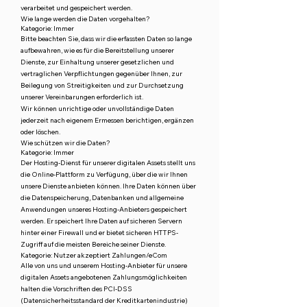
verarbeitet und gespeichert werden.
Wie lange werden die Daten vorgehalten?
Kategorie: Immer
Bitte beachten Sie, dass wir die erfassten Daten so lange
aufbewahren, wie es für die Bereitstellung unserer
Dienste, zur Einhaltung unserer gesetzlichen und
vertraglichen Verpflichtungen gegenüber Ihnen, zur
Beilegung von Streitigkeiten und zur Durchsetzung
unserer Vereinbarungen erforderlich ist.
Wir können unrichtige oder unvollständige Daten
jederzeit nach eigenem Ermessen berichtigen, ergänzen
oder löschen.
Wie schützen wir die Daten?
Kategorie: Immer
Der Hosting-Dienst für unserer digitalen Assets stellt uns
die Online-Plattform zu Verfügung, über die wir Ihnen
unsere Dienste anbieten können. Ihre Daten können über
die Datenspeicherung, Datenbanken und allgemeine
Anwendungen unseres Hosting-Anbieters gespeichert
werden. Er speichert Ihre Daten auf sicheren Servern
hinter einer Firewall und er bietet sicheren HTTPS-
Zugriff auf die meisten Bereiche seiner Dienste.
Kategorie: Nutzer akzeptiert Zahlungen/eCom
Alle von uns und unserem Hosting-Anbieter für unsere
digitalen Assets angebotenen Zahlungsmöglichkeiten
halten die Vorschriften des PCI-DSS
(Datensicherheitsstandard der Kreditkartenindustrie)