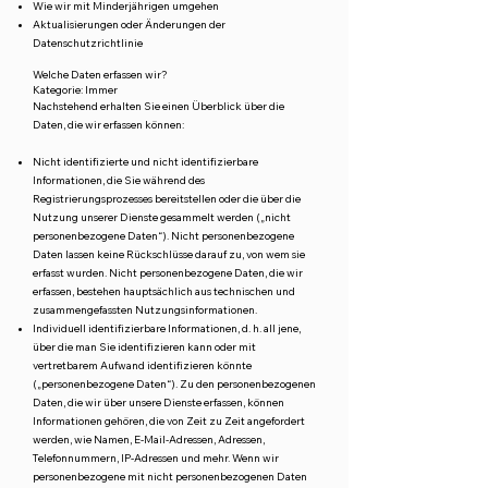
Wie wir mit Minderjährigen umgehen
Aktualisierungen oder Änderungen der
Datenschutzrichtlinie
Welche Daten erfassen wir?
Kategorie: Immer
Nachstehend erhalten Sie einen Überblick über die
Daten, die wir erfassen können:
Nicht identifizierte und nicht identifizierbare
Informationen, die Sie während des
Registrierungsprozesses bereitstellen oder die über die
Nutzung unserer Dienste gesammelt werden („nicht
personenbezogene Daten“). Nicht personenbezogene
Daten lassen keine Rückschlüsse darauf zu, von wem sie
erfasst wurden. Nicht personenbezogene Daten, die wir
erfassen, bestehen hauptsächlich aus technischen und
zusammengefassten Nutzungsinformationen.
Individuell identifizierbare Informationen, d. h. all jene,
über die man Sie identifizieren kann oder mit
vertretbarem Aufwand identifizieren könnte
(„personenbezogene Daten“). Zu den personenbezogenen
Daten, die wir über unsere Dienste erfassen, können
Informationen gehören, die von Zeit zu Zeit angefordert
werden, wie Namen, E-Mail-Adressen, Adressen,
Telefonnummern, IP-Adressen und mehr. Wenn wir
personenbezogene mit nicht personenbezogenen Daten