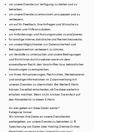
um unsere Dienste zur Verfügung zu stellen und zu
betreiben;
um unsere Dienste zu entwickeln, anzupassen und zu
verbessern;
um auf Ihr Feedback, Ihre Anfragen und Wünsche zu
reagieren und Hilfe anzubieten;
um Anforderungs- und Nutzungsmuster zu analysieren;
für sonstige interne, statistische und Recherchezwecke;
um unsere Möglichkeiten zur Datensicherheit und
Betrugsprävention verbessern zu können;
um Verstöße zu untersuchen und unsere Bedingungen
und Richtlinien durchzusetzen sowie um dem
anwendbaren Recht, den Vorschriften bzw. behördlichen
Anordnungen zu entsprechen;
um Ihnen Aktualisierungen, Nachrichten, Werbematerial
und sonstige Informationen im Zusammenhang mit
unseren Diensten zu übermitteln. Bei Werbe-E-Mails
können Sie selbst entscheiden, ob Sie diese weiterhin
erhalten möchten. Wenn nicht, klicken Sie einfach auf
den Abmeldelink in diesen E-Mails.
An wen geben wir diese Daten weiter?
Kategorie: Immer
Wir können Ihre Daten an unsere Dienstleister
weitergeben, um unsere Dienste zu betreiben (z. B.
Speicherung von Daten über Hosting-Dienste Dritter,
Bereitstellung technischer Unterstützung usw.).