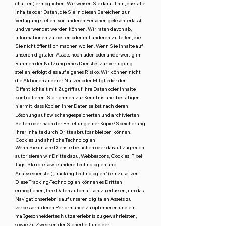
chatten) ermöglichen. Wir weisen Sie darauf hin, dass alle
Inhalte oder Daten, die Sie in diesen Bereichen zur
Verfügung stellen, von anderen Personen gelesen, erfasst
und verwendet werden können. Wir raten davon ab,
Informationen zu posten oder mit anderen zu teilen, die
Sie nicht öffentlich machen wollen. Wenn Sie Inhalte auf
unseren digitalen Assets hochladen oder anderweitig im
Rahmen der Nutzung eines Dienstes zur Verfügung
stellen, erfolgt dies auf eigenes Risiko. Wir können nicht
die Aktionen anderer Nutzer oder Mitglieder der
Öffentlichkeit mit Zugriff auf Ihre Daten oder Inhalte
kontrollieren. Sie nehmen zur Kenntnis und bestätigen
hiermit, dass Kopien Ihrer Daten selbst nach deren
Löschung auf zwischengespeicherten und archivierten
Seiten oder nach der Erstellung einer Kopie/Speicherung
Ihrer Inhalte durch Dritte abrufbar bleiben können.
Cookies und ähnliche Technologien
Wenn Sie unsere Dienste besuchen oder darauf zugreifen,
autorisieren wir Dritte dazu, Webbeacons, Cookies, Pixel
Tags, Skripte sowie andere Technologien und
Analysedienste („Tracking-Technologien“) einzusetzen.
Diese Tracking-Technologien können es Dritten
ermöglichen, Ihre Daten automatisch zu erfassen, um das
Navigationserlebnis auf unseren digitalen Assets zu
verbessern, deren Performance zu optimieren und ein
maßgeschneidertes Nutzererlebnis zu gewährleisten,
sowie zu Zwecken der Sicherheit und der