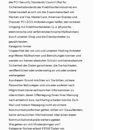
des PCI Security Standards Council (Rat für
Sicherheitsstandards der Kreditkartenindustrie) ein.
Dabei handelt es sich um die Zusammenarbeit von
Marken wie Visa, MasterCard, American Express und
Discover. PCI-DSS-Anforderungen helfen, den sicheren
Umgang mit Kreditkartendaten (u. a. physische,
elektronische und verfahrenstechnische Maßnahmen)
durch unseren Shop und die Dienstanbieter zu
gewährleisten.
Kategorie: Immer
Ungeachtet der von uns und unserem Hosting-Anbieter
ergriffenen Maßnahmen und Bemühungen können und
werden wir keinen absoluten Schutz und keine absolute
Sicherheit der Daten garantieren, die Sie hochladen,
veröffentlichen oder anderweitig an uns oder andere
weitergeben.
Aus diesem Grund möchten wir Sie bitten, sichere
Passwörter festzulegen und uns oder anderen nach
Möglichkeit keine vertraulichen Informationen zu
übermitteln, deren Offenlegung Ihnen Ihrer Meinung
nach erheblich bzw. nachhaltig schaden könnte. Da E-
Mail und Instant Messaging nicht als sichere
Kommunikationsformen gelten, bitten wir Sie außerdem,
keine vertraulichen Informationen über einen dieser
Kommunikationskanäle weiterzugeben.
Wie gehen wir mit Minderjährigen um?
Kategorie: Nutzer erfasst KEINE Daten von